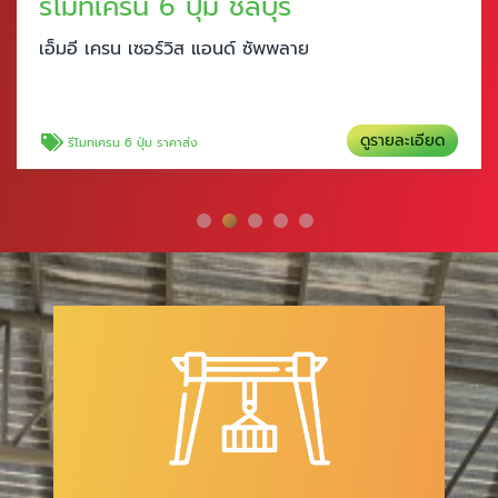
รีโมทเครน 6 ปุ่ม ชลบุรี
เอ็มอี เครน เซอร์วิส แอนด์ ซัพพลาย
ดูรายละเอียด
รีโมทเครน 6 ปุ่ม ราคาส่ง