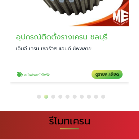
อุปกรณ์ติดตั้งรางเครน ชลบุรี
เอ็มอี เครน เซอร์วิส แอนด์ ซัพพลาย
ดูรายละเอียด
อะไหล่รอกโซ่ไฟฟ้า
รีโมทเครน