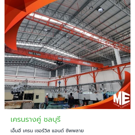
เครนรางคู่ ชลบุรี
เอ็มอี เครน เซอร์วิส แอนด์ ซัพพลาย